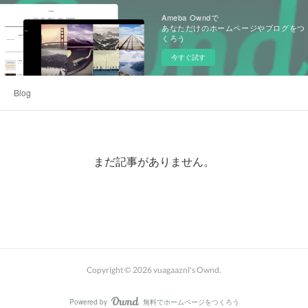
Ameba Owndで
あなただけのホームページやブログをつ
くろう
今すぐ試す
Blog
まだ記事がありません。
Copyright ©
2026
vuagaaznl's Ownd
.
Powered by
無料でホームページをつくろう
AmebaOwnd